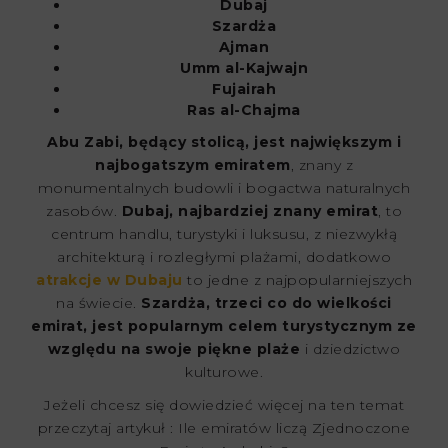
Dubaj
Szardża
Ajman
Umm al-Kajwajn
Fujairah
Ras al-Chajma
Abu Zabi, będący stolicą, jest największym i
najbogatszym emiratem
, znany z
monumentalnych budowli i bogactwa naturalnych
zasobów.
Dubaj, najbardziej znany emirat
, to
centrum handlu, turystyki i luksusu, z niezwykłą
architekturą i rozległymi plażami, dodatkowo
atrakcje w Dubaju
to jedne z najpopularniejszych
na świecie.
Szardża, trzeci co do wielkości
emirat, jest popularnym celem turystycznym ze
względu na swoje piękne plaże
i dziedzictwo
kulturowe.
Jeżeli chcesz się dowiedzieć więcej na ten temat
przeczytaj artykuł : Ile emiratów liczą Zjednoczone