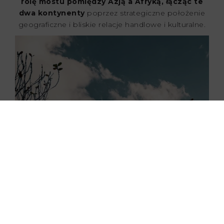
rolę mostu pomiędzy Azją a Afryką, łącząc te
dwa kontynenty
poprzez strategiczne położenie
geograficzne i bliskie relacje handlowe i kulturalne.