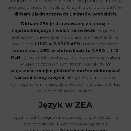
Jednym z kluczowych elementów podróży do ZEA
jest znajomość ich waluty. Oficjalna waluta w ZEA to
dirham Zjednoczonych Emiratów Arabskich
.
Dirham ZEA jest uznawany za jedną z
najstabilniejszych walut na świecie.
Jego kurs
jest sztywno powiązany z dolarem amerykańskim
po kursie
1 USD = 3,6725 AED.
Na ten moment
średni kurs AED w złotówkach to 1 AED = 1,10
PLN.
Dirham ZEA jest jedyną akceptowaną walutą
w Zjednoczonych Emiratach Arabskich.
W
większości miejsc płatności można dokonywać
kartami kredytowymi
, ale gotówka może być
wymagana w mniejszych sklepach, na bazarach lub
w lokalnych restauracjach.
Język w ZEA
Język w ZEA odgrywa kluczową rolę w wyrażaniu
różnorodności i jednocześnie łączeniu
społeczeństwa.
Oficjalnym językiem