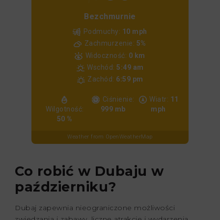
Bezchmurnie
Podmuchy:
10 mph
Zachmurzenie:
5%
Widoczność:
0 km
Wschód:
5:49 am
Zachód:
6:59 pm
Ciśnienie:
Wiatr:
11
Wilgotność:
999 mb
mph
50 %
Weather from OpenWeatherMap
Co robić w Dubaju w
październiku?
Dubaj zapewnia nieograniczone możliwości
zwiedzania i zabawy, liczne atrakcje i wydarzenia