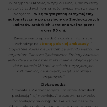
W przypadku krótkiej wizyty w Dubaju, nie musimy
załatwiać żadnych formalności związanych z naszym
pobytem –
wizę turystyczną otrzymujemy
automatycznie po przylocie do Zjednoczonych
Emiratów Arabskich. Jest ona ważna przez
okres 90 dni.
Zawsze warto sprawdzić aktualne informacje,
wchodząc na
stronę polskiej ambasady
:
“​​
Obywatele Polski nie potrzebują wizy do wjazdu na
terytorium Państwa Zjednoczone Emiraty Arabskie,
jeśli udają się na okres maksymalnie obejmujący 90
dni w okresie 180 dni w celach: turystycznych,
kulturalnych, naukowych, wizyt u rodziny i
znajomych.”
Ciekawostka:
Obywatele Zjednoczonych Emiratów Arabskich
posiadają ”najmocniejszy” paszport na świecie,
pozwalający na wstęp do 134 krajów bez wizy.
Obywatele z polskim paszportem, notowanym na