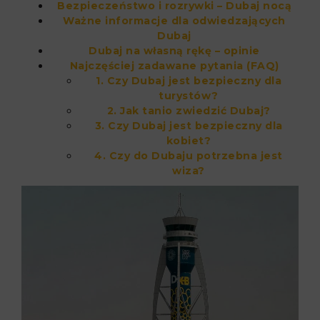
Bezpieczeństwo i rozrywki – Dubaj nocą
Ważne informacje dla odwiedzających
Dubaj
Dubaj na własną rękę – opinie
Najczęściej zadawane pytania (FAQ)
1. Czy Dubaj jest bezpieczny dla
turystów?
2. Jak tanio zwiedzić Dubaj?
3. Czy Dubaj jest bezpieczny dla
kobiet?
4. Czy do Dubaju potrzebna jest
wiza?