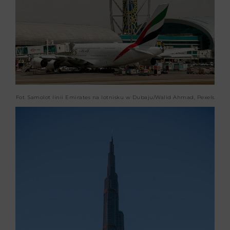
Fot. Samolot linii Emirates na lotnisku w Dubaju/Walid Ahmad, Pexels