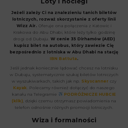
Loty i noclegi
Jeżeli zależy Ci na znalezieniu tanich biletów
lotniczych, rozważ skorzystanie z oferty linii
Wizz Air.
Oferuje ona połączenia z Katowic i
Krakowa do Abu Dhabi, które leży tylko godzinę
drogi od Dubaju.
W cenie 35 Dirhamów (AED)
kupisz bilet na autobus, który zawiezie Cię
bezpośrednio z lotniska w Abu Dhabi na stację
IBN Battuta
.
Jeśli jednak koniecznie lądować chcesz na lotnisku
w Dubaju, systematycznie szukaj biletów lotniczych
w wyszukiwarkach, takich jak np.
Skyscanner
czy
Kayak
. Polecamy również dołączyć do naszego
kanału na Telegramie
PODRÓŻNICZE HUBCIE
(klik)
, dzięki czemu otrzymasz powiadomienia na
telefon odnośnie różnych promocji lotniczych.
Wiza i formalności