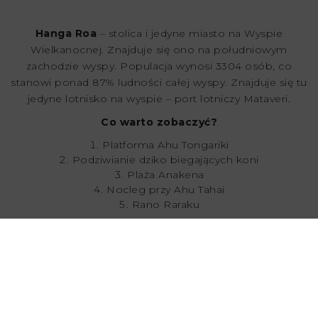
Hanga Roa
– stolica i jedyne miasto na Wyspie
Wielkanocnej. Znajduje się ono na południowym
zachodzie wyspy. Populacja wynosi 3304 osób, co
stanowi ponad 87% ludności całej wyspy. Znajduje się tu
jedyne lotnisko na wyspie – port lotniczy Mataveri.
Co warto zobaczyć?
Platforma Ahu Tongariki
Podziwianie dziko biegających koni
Plaża Anakena
Nocleg przy Ahu Tahai
Rano Raraku