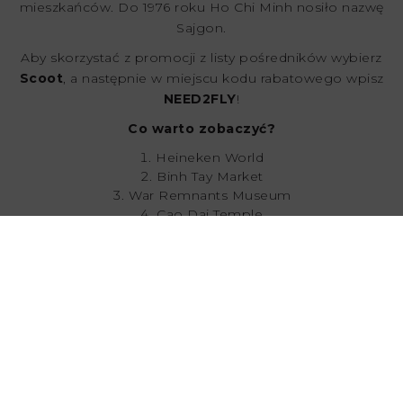
mieszkańców. Do 1976 roku Ho Chi Minh nosiło nazwę
Sajgon.
Aby skorzystać z promocji z listy pośredników wybierz
Scoot
, a następnie w miejscu kodu rabatowego wpisz
NEED2FLY
!
Co warto zobaczyć?
Heineken World
Binh Tay Market
War Remnants Museum
Cao Dai Temple
Landmark 81