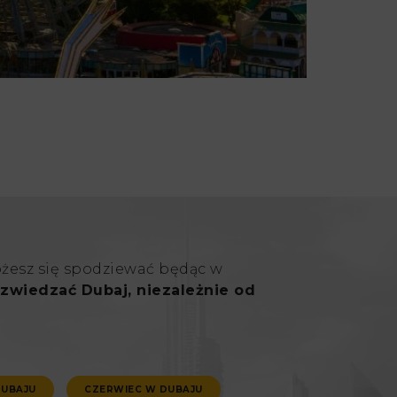
ożesz się spodziewać będąc w
zwiedzać Dubaj, niezależnie od
DUBAJU
CZERWIEC W DUBAJU