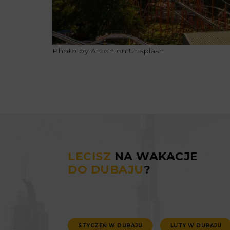
Photo by
Anton
on
Unsplash
LECISZ
NA WAKACJE
DO DUBAJU
?
STYCZEŃ W DUBAJU
LUTY W DUBAJU