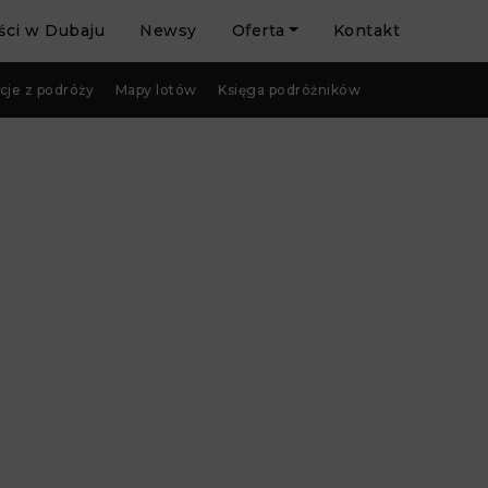
ci w Dubaju
Newsy
Oferta
Kontakt
cje z podróży
Mapy lotów
Księga podróżników