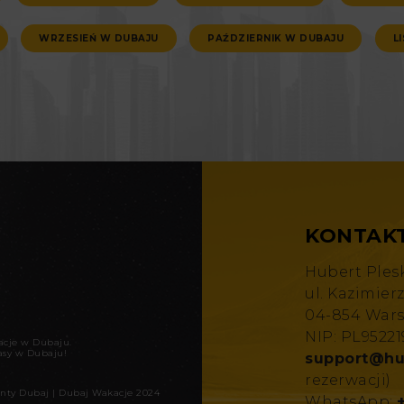
WRZESIEŃ W DUBAJU
PAŹDZIERNIK W DUBAJU
L
KONTAK
Hubert Ples
ul. Kazimier
04-854 War
NIP: PL9522
kacje w Dubaju
.
asy w Dubaju!
support@hu
rezerwacji)
nty Dubaj
|
Dubaj Wakacje 2024
WhatsApp: