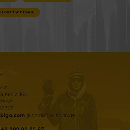
ISTOPAD W DUBAJU
T
kot
za Króla 16A
szawa
193787
bigo.com
(Kontakt w sprawie
+48 889 89 89 67