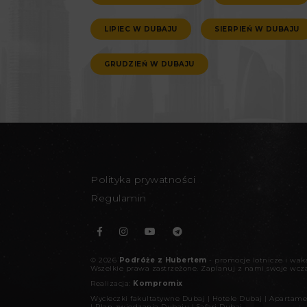
LIPIEC W DUBAJU
SIERPIEŃ W DUBAJU
GRUDZIEŃ W DUBAJU
Polityka prywatności
Regulamin
©
2026
Podróże z Hubertem
- promocje lotnicze i wa
Wszelkie prawa zastrzeżone.
Zaplanuj z nami swoje wcz
Realizacja:
Kompromix
Wycieczki fakultatywne Dubaj
|
Hotele Dubaj
|
Apartame
|
Plan zwiedzania Dubaju
|
Safari Dubaj