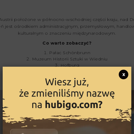
w Austrii położone w północno-wschodniej części kraju, nad 
eń jest ośrodkiem administracyjnym, przemysłowym, handl
kulturalnym o znaczeniu międzynarodowym.
Co warto zobaczyć?
Pałac Schönbrunn
Muzeum Historii Sztuki w Wiedniu
Hofburg
Belvedere Museum
x
Wiener Staatsoper