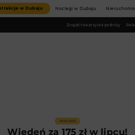
Atrakcje w Dubaju
Noclegi w Dubaju
Nieruchomoś
Znajdź towarzysza podróży
Rela
10.04.2023
Wiedeń za 175 zł w lipcu!