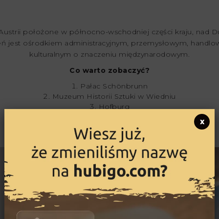
w Austrii położone w północno-wschodniej części kraju, nad 
eń jest ośrodkiem administracyjnym, przemysłowym, handl
kulturalnym o znaczeniu międzynarodowym.
Co warto zobaczyć?
Pałac Schönbrunn
Muzeum Historii Sztuki w Wiedniu
Hofburg
Belvedere Museum
x
Wiener Staatsoper