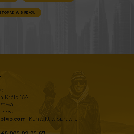
ISTOPAD W DUBAJU
T
kot
za Króla 16A
szawa
193787
bigo.com
(Kontakt w sprawie
+48 889 89 89 67