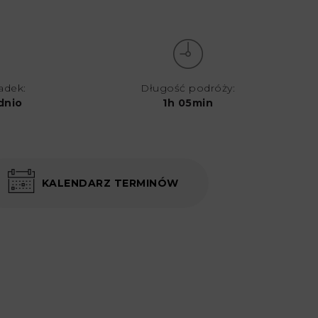
iadek:
Długość podróży:
dnio
1h 05min
KALENDARZ TERMINÓW