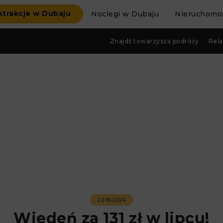
Atrakcje w Dubaju
Noclegi w Dubaju
Nieruchomoś
Znajdź towarzysza podróży
Rela
22.05.2024
Wiedeń za 131 zł w lipcu!