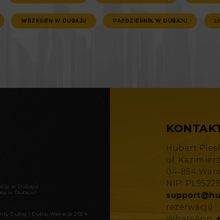
WRZESIEŃ W DUBAJU
PAŹDZIERNIK W DUBAJU
L
KONTAK
Hubert Ples
ul. Kazimier
04-854 War
NIP: PL9522
kacje w Dubaju
.
asy w Dubaju!
support@hu
rezerwacji)
nty Dubaj
|
Dubaj Wakacje 2024
WhatsApp: