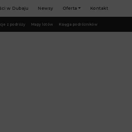
ci w Dubaju
Newsy
Oferta
Kontakt
cje z podróży
Mapy lotów
Księga podróżników