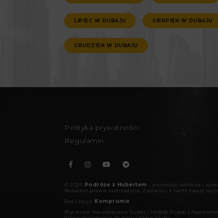
LIPIEC W DUBAJU
SIERPIEŃ W DUBAJU
GRUDZIEŃ W DUBAJU
Polityka prywatności
Regulamin
©
2026
Podróże z Hubertem
- promocje lotnicze i wa
Wszelkie prawa zastrzeżone.
Zaplanuj z nami swoje wcz
Realizacja:
Kompromix
Wycieczki fakultatywne Dubaj
|
Hotele Dubaj
|
Apartame
|
Plan zwiedzania Dubaju
|
Safari Dubaj