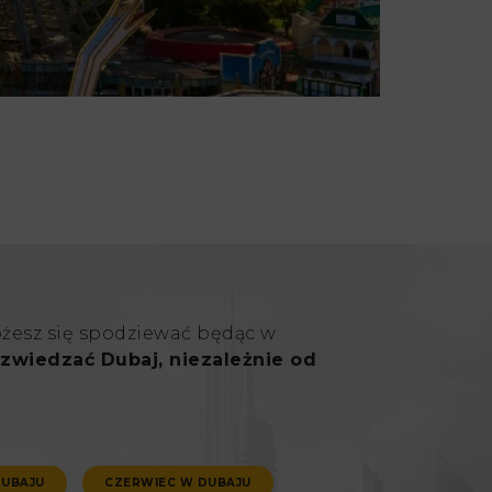
ożesz się spodziewać będąc w
zwiedzać Dubaj, niezależnie od
DUBAJU
CZERWIEC W DUBAJU