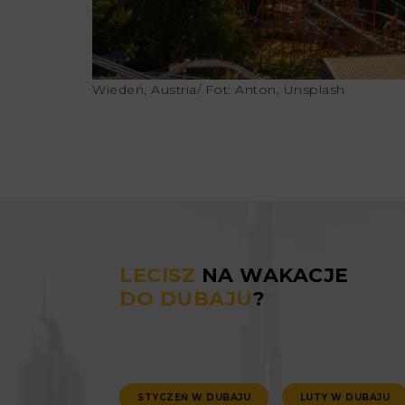
Wiedeń, Austria/ Fot: Anton, Unsplash
LECISZ
NA WAKACJE
DO DUBAJU
?
STYCZEŃ W DUBAJU
LUTY W DUBAJU