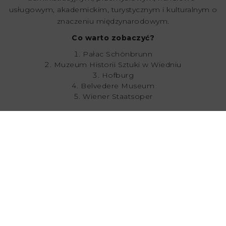
usługowym, akademickim, turystycznym i kulturalnym o
znaczeniu międzynarodowym.
Co warto zobaczyć?
Pałac Schönbrunn
Muzeum Historii Sztuki w Wiedniu
Hofburg
Belvedere Museum
Wiener Staatsoper