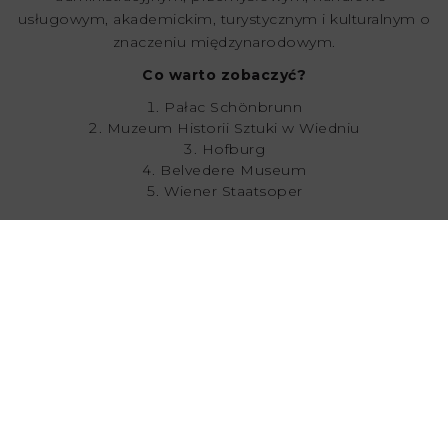
usługowym, akademickim, turystycznym i kulturalnym o
znaczeniu międzynarodowym.
Co warto zobaczyć?
Pałac Schönbrunn
Muzeum Historii Sztuki w Wiedniu
Hofburg
Belvedere Museum
Wiener Staatsoper