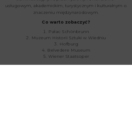
usługowym, akademickim, turystycznym i kulturalnym o
znaczeniu międzynarodowym.
Co warto zobaczyć?
Pałac Schönbrunn
Muzeum Historii Sztuki w Wiedniu
Hofburg
Belvedere Museum
Wiener Staatsoper