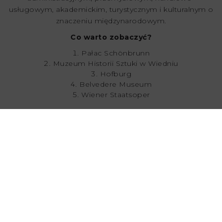
usługowym, akademickim, turystycznym i kulturalnym o
znaczeniu międzynarodowym.
Co warto zobaczyć?
Pałac Schönbrunn
Muzeum Historii Sztuki w Wiedniu
Hofburg
Belvedere Museum
Wiener Staatsoper