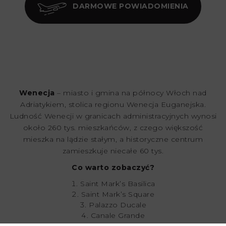
DARMOWE POWIADOMIENIA
Wenecja
– miasto i gmina na północy Włoch nad
Adriatykiem, stolica regionu Wenecja Euganejska.
Ludność Wenecji w granicach administracyjnych wynosi
około 260 tys. mieszkańców, z czego większość
mieszka na lądzie stałym, a historyczne centrum
zamieszkuje niecałe 60 tys.
Co warto zobaczyć?
Saint Mark’s Basilica
Saint Mark’s Square
Palazzo Ducale
Canale Grande
Ponte di Ralto