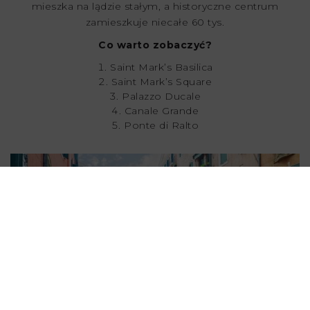
mieszka na lądzie stałym, a historyczne centrum
zamieszkuje niecałe 60 tys.
Co warto zobaczyć?
Saint Mark’s Basilica
Saint Mark’s Square
Palazzo Ducale
Canale Grande
Ponte di Ralto