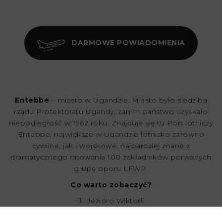
DARMOWE POWIADOMIENIA
Entebbe
– miasto w Ugandzie. Miasto było siedzibą
rządu Protektoratu Ugandy, zanim państwo uzyskało
niepodległość w 1962 roku. Znajduje się tu Port lotniczy
Entebbe, największe w Ugandzie lotnisko zarówno
cywilne, jak i wojskowe, najbardziej znane z
dramatycznego ratowania 100 zakładników porwanych
grupę oporu LFWP.
Co warto zobaczyć?
Jezioro Wiktorii
Uganda Wildlife Education Centre
Ogrody Botaniczne