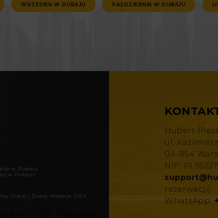
WRZESIEŃ W DUBAJU
PAŹDZIERNIK W DUBAJU
L
KONTAK
Hubert Ples
ul. Kazimier
04-854 War
NIP: PL9522
kacje w Dubaju
.
asy w Dubaju!
support@hu
rezerwacji)
nty Dubaj
|
Dubaj Wakacje 2024
WhatsApp: