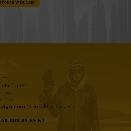
ISTOPAD W DUBAJU
T
kot
za Króla 16A
szawa
193787
bigo.com
(Kontakt w sprawie
+48 889 89 89 67