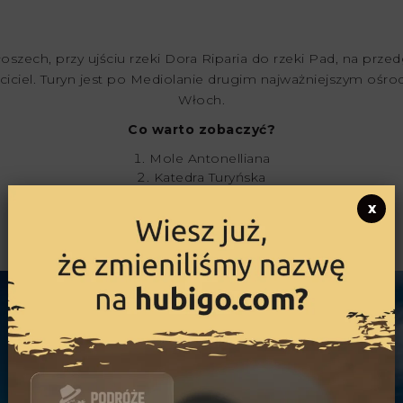
ech, przy ujściu rzeki Dora Riparia do rzeki Pad, na przedg
zciciel. Turyn jest po Mediolanie drugim najważniejszym oś
Włoch.
Co warto zobaczyć?
Mole Antonelliana
Katedra Turyńska
Allianz Stadium
x
Kaplica Świętego Całunu
Parco del Valentino