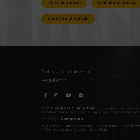
LIPIEC W DUBAJU
SIERPIEŃ W DUBAJU
GRUDZIEŃ W DUBAJU
Polityka prywatności
Regulamin
©
2026
Podróże z Hubertem
- promocje lotnicze i wa
Wszelkie prawa zastrzeżone.
Zaplanuj z nami swoje wcz
Realizacja:
Kompromix
Wycieczki fakultatywne Dubaj
|
Hotele Dubaj
|
Apartame
|
Plan zwiedzania Dubaju
|
Safari Dubaj