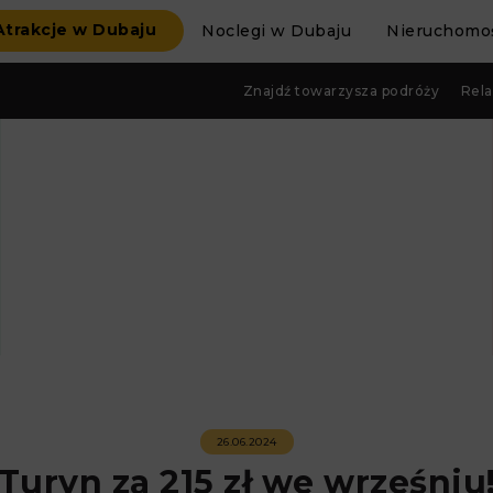
Atrakcje w Dubaju
Noclegi w Dubaju
Nieruchomoś
Znajdź towarzysza podróży
Rela
26.06.2024
Turyn za 215 zł we wrześniu