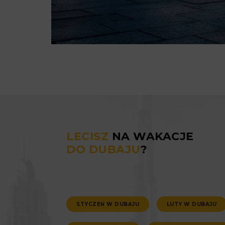
LECISZ
NA WAKACJE
DO DUBAJU
?
STYCZEŃ W DUBAJU
LUTY W DUBAJU