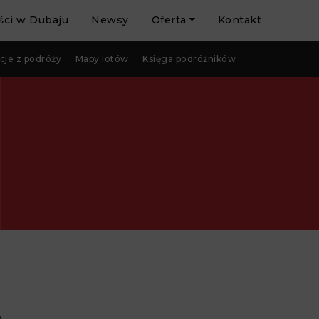
ci w Dubaju
Newsy
Oferta
Kontakt
cje z podróży
Mapy lotów
Księga podróżników
!