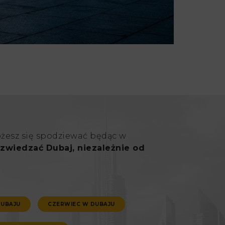
ożesz się spodziewać będąc w
zwiedzać Dubaj, niezależnie od
DUBAJU
CZERWIEC W DUBAJU