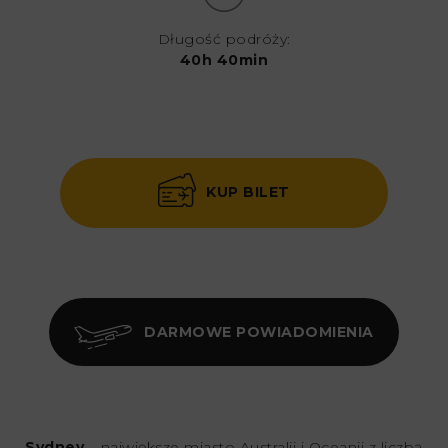
Długość podróży:
40h 40min
KUP BILET
DARMOWE POWIADOMIENIA
Sydney
– największe miasto Australii i Oceanii z liczbą