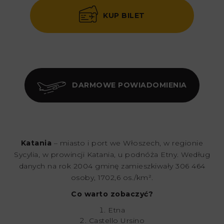
KUP BILET
DARMOWE POWIADOMIENIA
Katania
– miasto i port we Włoszech, w regionie
Sycylia, w prowincji Katania, u podnóża Etny. Według
danych na rok 2004 gminę zamieszkiwały 306 464
osoby, 1702,6 os./km².
Co warto zobaczyć?
Etna
Castello Ursino