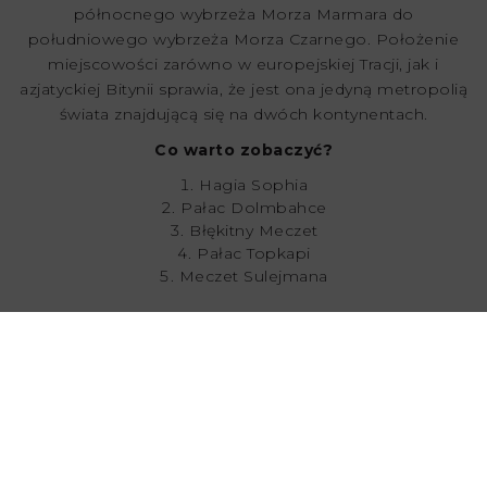
północnego wybrzeża Morza Marmara do
południowego wybrzeża Morza Czarnego. Położenie
miejscowości zarówno w europejskiej Tracji, jak i
azjatyckiej Bitynii sprawia, że jest ona jedyną metropolią
świata znajdującą się na dwóch kontynentach.
Co warto zobaczyć?
Hagia Sophia
Pałac Dolmbahce
Błękitny Meczet
Pałac Topkapi
Meczet Sulejmana