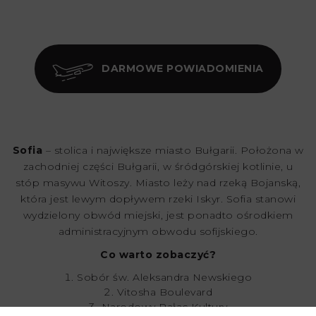
DARMOWE POWIADOMIENIA
Sofia
– stolica i największe miasto Bułgarii. Położona w
zachodniej części Bułgarii, w śródgórskiej kotlinie, u
stóp masywu Witoszy. Miasto leży nad rzeką Bojanską,
która jest lewym dopływem rzeki Iskyr. Sofia stanowi
wydzielony obwód miejski, jest ponadto ośrodkiem
administracyjnym obwodu sofijskiego.
Co warto zobaczyć?
Sobór św. Aleksandra Newskiego
Vitosha Boulevard
Narodowy Pałac Kultury