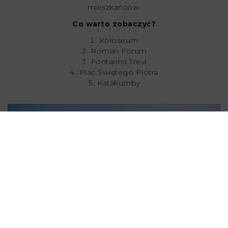
mieszkańców.
Co warto zobaczyć?
Koloseum
Roman Forum
Fontanna Trevi
Plac Świętego Piotra
Katakumby