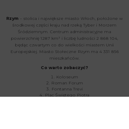
Rzym
– stolica i największe miasto Włoch, położone w
środkowej części kraju nad rzeką Tyber i Morzem
Śródziemnym. Centrum administracyjne ma
powierzchnię 1287 km² i liczbę ludności 2 868 104,
będąc czwartym co do wielkości miastem Unii
Europejskiej. Miasto Stołeczne Rzym ma 4 331 856
mieszkańców.
Co warto zobaczyć?
Koloseum
Roman Forum
Fontanna Trevi
Plac Świętego Piotra
Katakumby