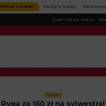
Atrakcje w Dubaju
Noclegi w Dubaju
Nieruchomoś
Znajdź towarzysza podróży
Rela
03.11.2021
Ryga za 160 zł na sylwestra!