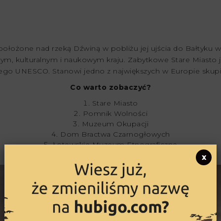
, położone nad rzeką Dźwiną w pobliżu jej ujścia do Bałtyku
 kulturalnym i naukowym kraju. Zabytkowe Stare Miasto je
ego UNESCO. Stanowi jedno z największych w Europie skupis
Co warto zobaczyć?
Stare Miasto
Pomnik Wolności
Muzeum Okupacji
Dom Bractwa Czarnogłowych
Łotewskie Muzeum Etnograficzne
x