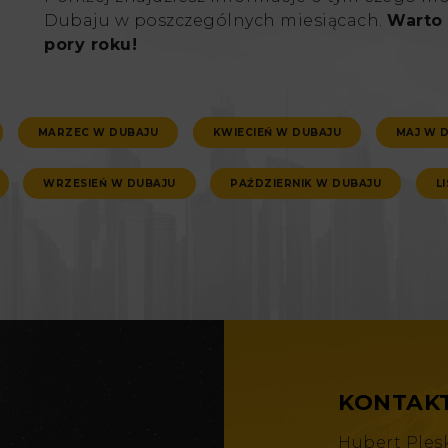
Dubaju w poszczególnych miesiącach.
Warto 
pory roku!
MARZEC W DUBAJU
KWIECIEŃ W DUBAJU
MAJ W 
WRZESIEŃ W DUBAJU
PAŹDZIERNIK W DUBAJU
L
KONTAK
Hubert Ples