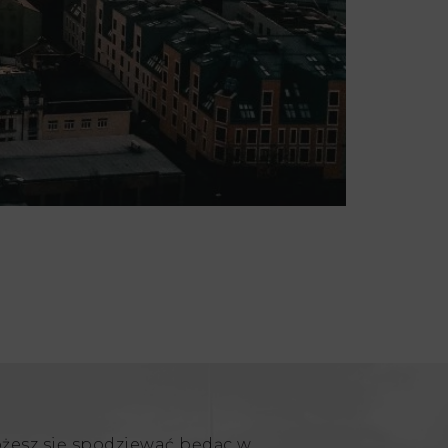
ożesz się spodziewać będąc w