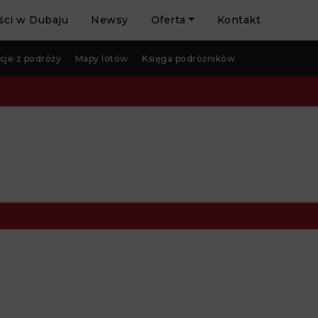
ci w Dubaju
Newsy
Oferta
Kontakt
cje z podróży
Mapy lotów
Księga podróżników