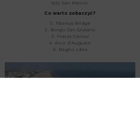
leży San Marino.
Co warto zobaczyć?
Tiberius Bridge
Borgo San Giuliano
Piazza Cavour
Arco d’Augusto
Bagno Libra