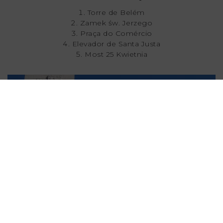
Torre de Belém
Zamek św. Jerzego
Praça do Comércio
Elevador de Santa Justa
Most 25 Kwietnia