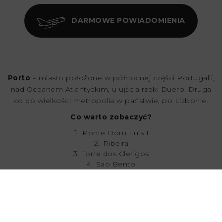
DARMOWE POWIADOMIENIA
Porto
– miasto położone w północnej części Portugalii,
nad Oceanem Atlantyckim, u ujścia rzeki Duero. Druga
co do wielkości metropolia w państwie, po Lizbonie.
Co warto zobaczyć?
Ponte Dom Luis I
Ribeira
Torre dos Clerigos
Sao Bento
Foz do Duoro