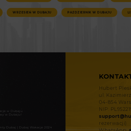
WRZESIEŃ W DUBAJU
PAŹDZIERNIK W DUBAJU
L
KONTAK
Hubert Ples
ul. Kazimier
04-854 War
NIP: PL9522
kacje w Dubaju
.
asy w Dubaju!
support@hu
rezerwacji)
nty Dubaj
|
Dubaj Wakacje 2024
WhatsApp: