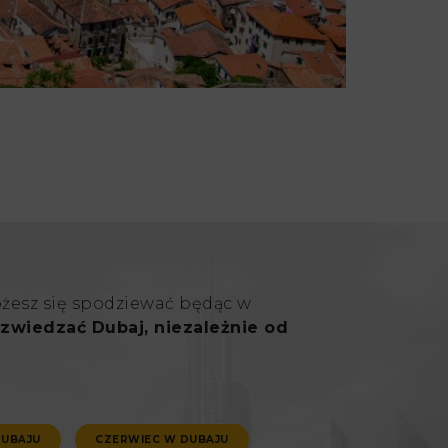
ożesz się spodziewać będąc w
zwiedzać Dubaj, niezależnie od
DUBAJU
CZERWIEC W DUBAJU