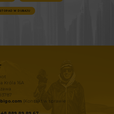
ISTOPAD W DUBAJU
T
kot
za Króla 16A
szawa
193787
bigo.com
(Kontakt w sprawie
+48 889 89 89 67