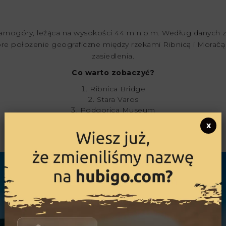
zarnogóry, leżąca na wysokości 44 m n.p.m. Według danych ze
bre położenie geograficzne między rzekami Ribnicą i Moračą
zasiedlenia.
Co warto zobaczyć?
Ribnica Bridge
Stara Varos
Podgorica Museum
Plantaze Winery
x
Cijvena Waterfalls