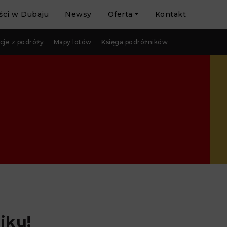
ci w Dubaju
Newsy
Oferta
Kontakt
cje z podróży
Mapy lotów
Księga podróżników
iku!