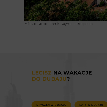
Miasto Kotor, Faruk Kaymak, Unsplash
LECISZ
NA WAKACJE
DO DUBAJU
?
STYCZEŃ W DUBAJU
LUTY W DUBAJU