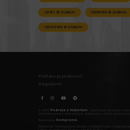
LIPIEC W DUBAJU
SIERPIEŃ W DUBAJU
GRUDZIEŃ W DUBAJU
Polityka prywatności
Regulamin
©
2026
Podróże z Hubertem
- promocje lotnicze i wa
Wszelkie prawa zastrzeżone.
Zaplanuj z nami swoje wcz
Realizacja:
Kompromix
Wycieczki fakultatywne Dubaj
|
Hotele Dubaj
|
Apartame
|
Plan zwiedzania Dubaju
|
Safari Dubaj