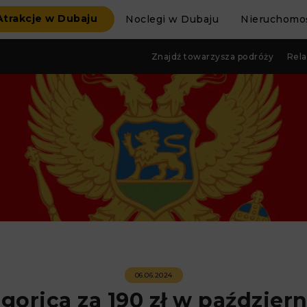
Atrakcje w Dubaju
Noclegi w Dubaju
Nieruchomoś
Znajdź towarzysza podróży
Rela
06.06.2024
gorica za 190 zł w październ