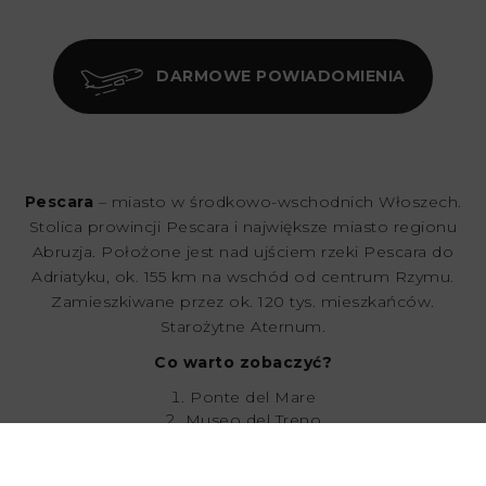
DARMOWE POWIADOMIENIA
Pescara
– miasto w środkowo-wschodnich Włoszech.
Stolica prowincji Pescara i największe miasto regionu
Abruzja. Położone jest nad ujściem rzeki Pescara do
Adriatyku, ok. 155 km na wschód od centrum Rzymu.
Zamieszkiwane przez ok. 120 tys. mieszkańców.
Starożytne Aternum.
Co warto zobaczyć?
Ponte del Mare
Museo del Treno
Lido La Bussola
Pontile Sirena