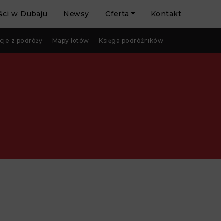
ci w Dubaju
Newsy
Oferta
Kontakt
cje z podróży
Mapy lotów
Księga podróżników