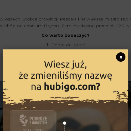
szech. Stolica prowincji Pescara i największe miasto regio
a wschód od centrum Rzymu. Zamieszkiwane przez ok. 120 ty
Co warto zobaczyć?
Ponte del Mare
Museo del Treno
x
Lido La Bussola
Pontile Sirena
Trabocchi