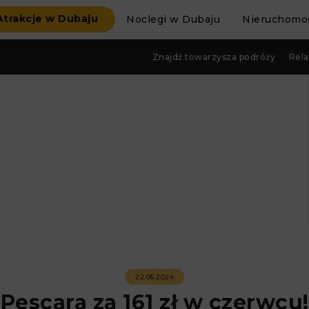
Atrakcje w Dubaju
Noclegi w Dubaju
Nieruchomoś
Znajdź towarzysza podróży
Rela
22.05.2024
Pescara za 161 zł w czerwcu!