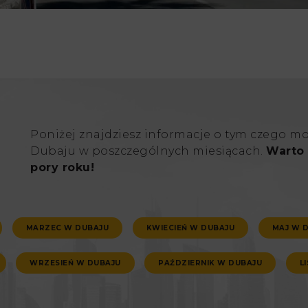
Poniżej znajdziesz informacje o tym czego m
Dubaju w poszczególnych miesiącach.
Warto 
pory roku!
MARZEC W DUBAJU
KWIECIEŃ W DUBAJU
MAJ W 
WRZESIEŃ W DUBAJU
PAŹDZIERNIK W DUBAJU
L