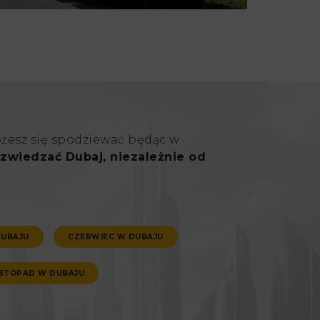
ożesz się spodziewać będąc w
zwiedzać Dubaj, niezależnie od
DUBAJU
CZERWIEC W DUBAJU
ISTOPAD W DUBAJU