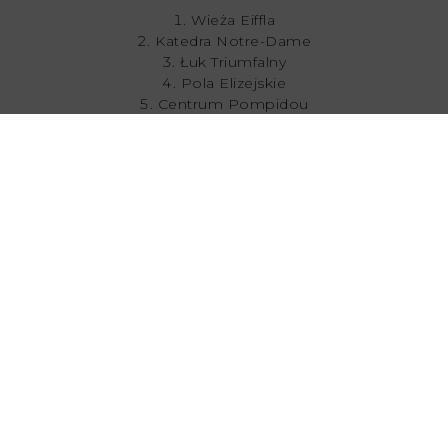
Wieża Eiffla
Katedra Notre-Dame
Łuk Triumfalny
Pola Elizejskie
Centrum Pompidou