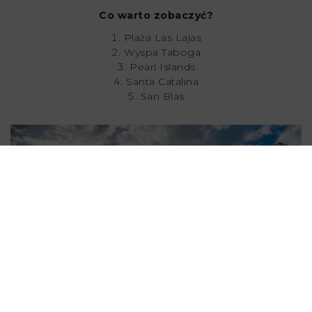
Co warto zobaczyć?
Plaża Las Lajas
Wyspa Taboga
Pearl Islands
Santa Catalina
San Blas