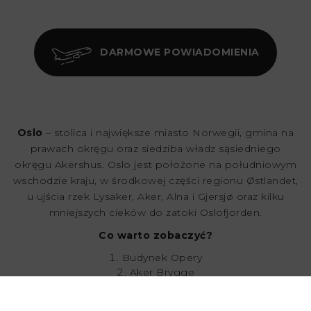
DARMOWE POWIADOMIENIA
Oslo
– stolica i największe miasto Norwegii, gmina na
prawach okręgu oraz siedziba władz sąsiedniego
okręgu Akershus. Oslo jest położone na południowym
wschodzie kraju, w środkowej części regionu Østlandet,
u ujścia rzek Lysaker, Aker, Alna i Gjersjø oraz kilku
mniejszych cieków do zatoki Oslofjorden.
Co warto zobaczyć?
Budynek Opery
Aker Brygge
Vigelandsparken
Wzgórze Ekeberg