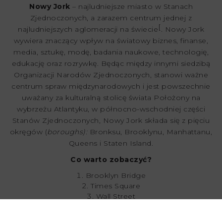
Nowy Jork
– najludniejsze miasto w Stanach
Zjednoczonych, a zarazem centrum jednej z
[
najludniejszych aglomeracji na świecie
. Nowy Jork
wywiera znaczący wpływ na światowy biznes, finanse,
media, sztukę, modę, badania naukowe, technologię,
edukację oraz rozrywkę. Będąc między innymi siedzibą
Organizacji Narodów Zjednoczonych, stanowi ważne
centrum spraw międzynarodowych i jest powszechnie
uważany za kulturalną stolicę świata Położony na
wybrzeżu Atlantyku, w północno-wschodniej części
Stanów Zjednoczonych, Nowy Jork składa się z pięciu
okręgów (
boroughs):
Bronksu, Brooklynu, Manhattanu,
Queens i Staten Island.
Co warto zobaczyć?
Brooklyn Bridge
Times Square
Wall Street
9/11 Memorial
Lot helikopterem nad miastem