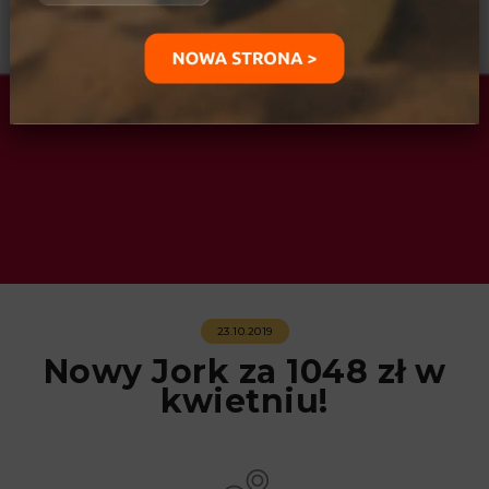
23.10.2019
Nowy Jork za 1048 zł w
kwietniu!