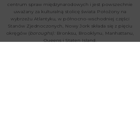
centrum spraw międzynarodowych i jest powszechnie
uważany za kulturalną stolicę świata Położony na
wybrzeżu Atlantyku, w północno-wschodniej części
Stanów Zjednoczonych, Nowy Jork składa się z pięciu
okręgów (
boroughs):
Bronksu, Brooklynu, Manhattanu,
Queens i Staten Island.
Co warto zobaczyć?
Brooklyn Bridge
Times Square
Wall Street
9/11 Memorial
Lot helikopterem nad miastem