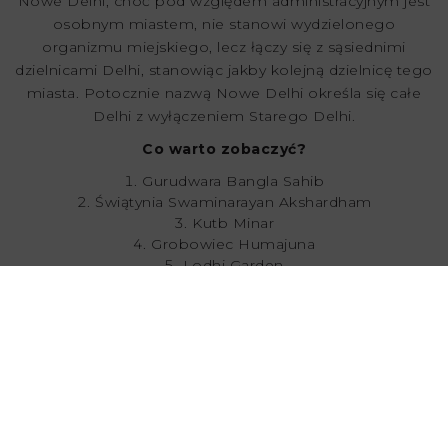
Nowe Delhi, choć pod względem administracyjnym jest
osobnym miastem, nie stanowi wydzielonego
organizmu miejskiego, lecz łączy się z sąsiednimi
dzielnicami Delhi, stanowiąc jakby kolejną dzielnicę tego
miasta. Potocznie nazwą Nowe Delhi określa się całe
Delhi z wyłączeniem Starego Delhi.
Co warto zobaczyć?
Gurudwara Bangla Sahib
Świątynia Swaminarayan Akshardham
Kutb Minar
Grobowiec Humajuna
Lodhi Garden