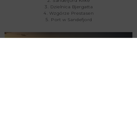
Sandefjord Kirke
Dzielnica Bjergatta
Wzgórze Prestasen
Port w Sandefjord