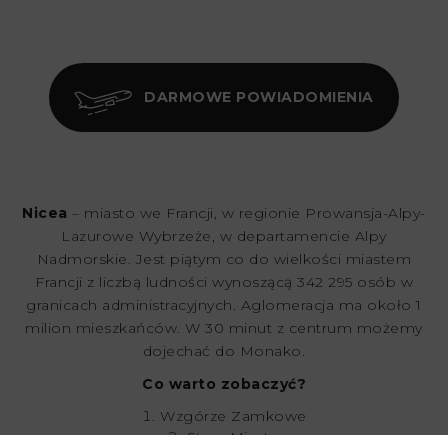
DARMOWE POWIADOMIENIA
Nicea
– miasto we Francji, w regionie Prowansja-Alpy-
Lazurowe Wybrzeże, w departamencie Alpy
Nadmorskie. Jest piątym co do wielkości miastem
Francji z liczbą ludności wynoszącą 342 295 osób w
granicach administracyjnych. Aglomeracja ma około 1
milion mieszkańców. W 30 minut z centrum możemy
dojechać do Monako.
Co warto zobaczyć?
Wzgórze Zamkowe
Stare Miasto