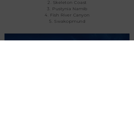
Skeleton Coast
Pustynia Namib
Fish River Canyon
Swakopmund