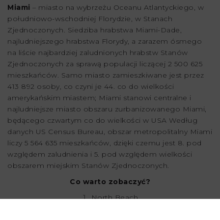
Miami
– miasto na wybrzeżu Oceanu Atlantyckiego, w
południowo-wschodniej Florydzie, w Stanach
Zjednoczonych. Siedziba hrabstwa Miami-Dade,
najludniejszego hrabstwa Florydy, a zarazem ósmego
na liście najbardziej zaludnionych hrabstw Stanów
Zjednoczonych za sprawą populacji liczącej 2 500 625
mieszkańców. Samo miasto zamieszkiwane jest przez
413 892 osoby, co czyni je 44. co do wielkości
amerykańskim miastem; Miami stanowi centralne i
najludniejsze miasto obszaru zurbanizowanego Miami,
będącego czwartym co do wielkości w USA Według
danych US Census Bureau, obszar metropolitalny Miami
liczy 5 564 635 mieszkańców, dzięki czemu jest 8. pod
względem zaludnienia i 5. pod względem wielkości
obszarem miejskim Stanów Zjednoczonych.
Co warto zobaczyć?
North Beach
LIV Nightclub
South Beach