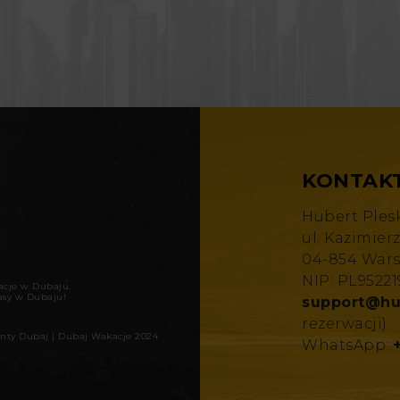
KONTAK
Hubert Ples
ul. Kazimier
04-854 War
NIP: PL9522
kacje w Dubaju
.
asy w Dubaju!
support@hu
rezerwacji)
nty Dubaj
|
Dubaj Wakacje 2024
WhatsApp: