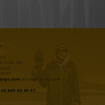
T
kot
za Króla 16A
szawa
193787
bigo.com
(Kontakt w sprawie
+48 889 89 89 67