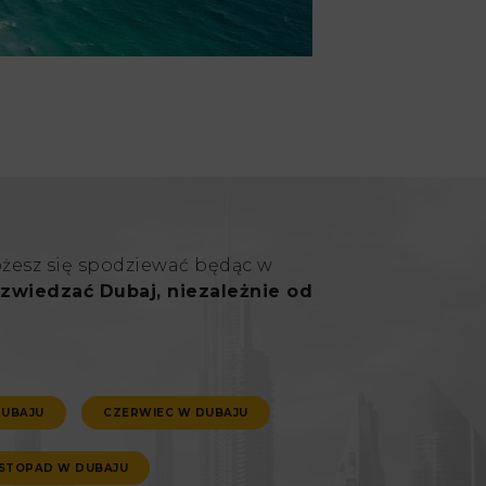
ożesz się spodziewać będąc w
zwiedzać Dubaj, niezależnie od
DUBAJU
CZERWIEC W DUBAJU
ISTOPAD W DUBAJU