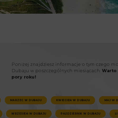
Poniżej znajdziesz informacje o tym czego m
Dubaju w poszczególnych miesiącach.
Warto 
pory roku!
MARZEC W DUBAJU
KWIECIEŃ W DUBAJU
MAJ W 
WRZESIEŃ W DUBAJU
PAŹDZIERNIK W DUBAJU
L