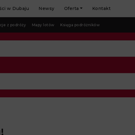
ci w Dubaju
Newsy
Oferta
Kontakt
cje z podróży
Mapy lotów
Księga podróżników
!