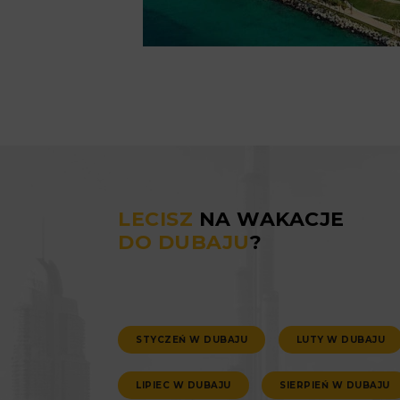
LECISZ
NA WAKACJE
DO DUBAJU
?
STYCZEŃ W DUBAJU
LUTY W DUBAJU
LIPIEC W DUBAJU
SIERPIEŃ W DUBAJU