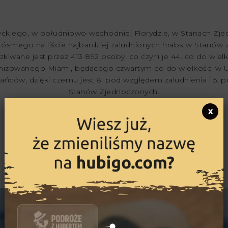
ckiego, w południowo-wschodniej Florydzie, w Stanach Zje
 ósmego na liście najbardziej zaludnionych hrabstw Stanów 
iwane jest przez 413 892 osoby, co czyni je 44. co do wie
rbanizowanego Miami, będącego czwartym co do wielkości w
zkańców, dzięki czemu jest 8. pod względem zaludnienia i 5
Stanów Zjednoczonych.
Co warto zobaczyć?
x
North Beach
LIV Nightclub
South Beach
Miami Design District
Venetian Pool