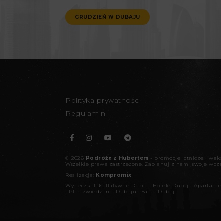
GRUDZIEŃ W DUBAJU
Polityka prywatności
Regulamin
©
2026
Podróże z Hubertem
- promocje lotnicze i wa
Wszelkie prawa zastrzeżone.
Zaplanuj z nami swoje wcz
Realizacja:
Kompromix
Wycieczki fakultatywne Dubaj
|
Hotele Dubaj
|
Apartame
|
Plan zwiedzania Dubaju
|
Safari Dubaj