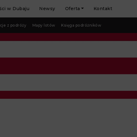
ci w Dubaju
Newsy
Oferta
Kontakt
cje z podróży
Mapy lotów
Księga podróżników