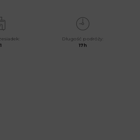
zesiadek:
Długość podróży:
1
17h