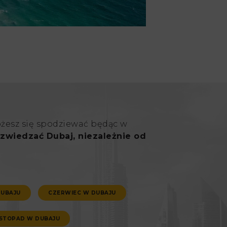
ożesz się spodziewać będąc w
zwiedzać Dubaj, niezależnie od
DUBAJU
CZERWIEC W DUBAJU
ISTOPAD W DUBAJU