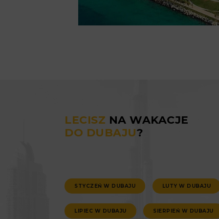
LECISZ
NA WAKACJE
DO DUBAJU
?
STYCZEŃ W DUBAJU
LUTY W DUBAJU
LIPIEC W DUBAJU
SIERPIEŃ W DUBAJU