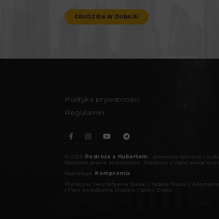
GRUDZIEŃ W DUBAJU
Polityka prywatności
Regulamin
©
2026
Podróże z Hubertem
- promocje lotnicze i wa
Wszelkie prawa zastrzeżone.
Zaplanuj z nami swoje wcz
Realizacja:
Kompromix
Wycieczki fakultatywne Dubaj
|
Hotele Dubaj
|
Apartame
|
Plan zwiedzania Dubaju
|
Safari Dubaj