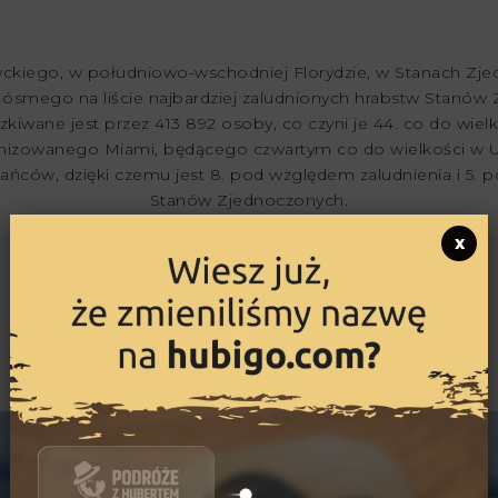
ckiego, w południowo-wschodniej Florydzie, w Stanach Zje
 ósmego na liście najbardziej zaludnionych hrabstw Stanów 
iwane jest przez 413 892 osoby, co czyni je 44. co do wie
rbanizowanego Miami, będącego czwartym co do wielkości w
zkańców, dzięki czemu jest 8. pod względem zaludnienia i 5
Stanów Zjednoczonych.
Co warto zobaczyć?
x
North Beach
LIV Nightclub
South Beach
Miami Design District
Venetian Pool