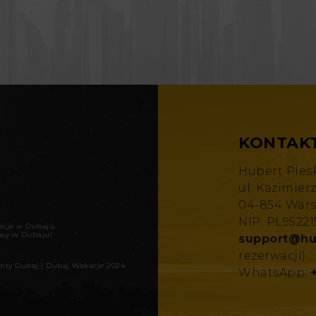
KONTAK
Hubert Ples
ul. Kazimier
04-854 War
NIP: PL9522
kacje w Dubaju
.
asy w Dubaju!
support@hu
rezerwacji)
nty Dubaj
|
Dubaj Wakacje 2024
WhatsApp: