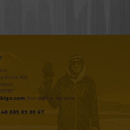
T
kot
za Króla 16A
szawa
193787
bigo.com
(Kontakt w sprawie
+48 889 89 89 67