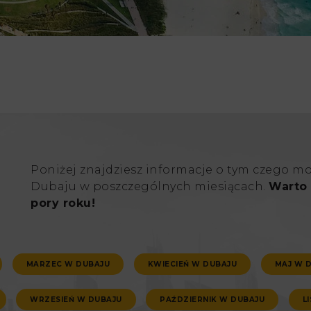
Poniżej znajdziesz informacje o tym czego m
Dubaju w poszczególnych miesiącach.
Warto 
pory roku!
MARZEC W DUBAJU
KWIECIEŃ W DUBAJU
MAJ W 
WRZESIEŃ W DUBAJU
PAŹDZIERNIK W DUBAJU
L