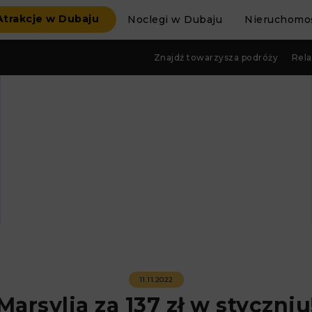
Atrakcje w Dubaju
Noclegi w Dubaju
Nieruchomoś
Znajdź towarzysza podróży
Rela
11.11.2022
Marsylia za 137 zł w styczniu