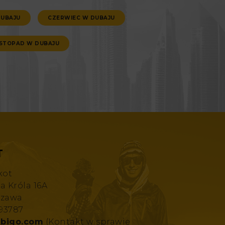
DUBAJU
CZERWIEC W DUBAJU
ISTOPAD W DUBAJU
T
kot
za Króla 16A
szawa
193787
bigo.com
(Kontakt w sprawie