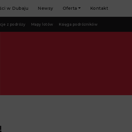
ci w Dubaju
Newsy
Oferta
Kontakt
cje z podróży
Mapy lotów
Księga podróżników
!