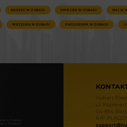
MARZEC W DUBAJU
KWIECIEŃ W DUBAJU
MAJ W 
WRZESIEŃ W DUBAJU
PAŹDZIERNIK W DUBAJU
L
KONTAK
Hubert Ples
ul. Kazimier
04-854 War
NIP: PL9522
kacje w Dubaju
.
asy w Dubaju!
support@hu