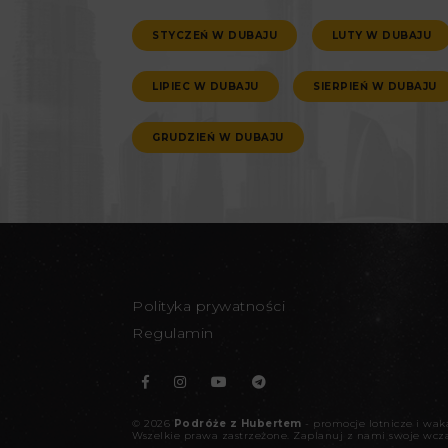
STYCZEŃ W DUBAJU
LUTY W DUBAJU
LIPIEC W DUBAJU
SIERPIEŃ W DUBAJU
GRUDZIEŃ W DUBAJU
Polityka prywatności
Regulamin
©
2026
Podróże z Hubertem
- promocje lotnicze i wa
Wszelkie prawa zastrzeżone.
Zaplanuj z nami swoje wcz