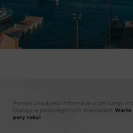
Poniżej znajdziesz informacje o tym czego m
Dubaju w poszczególnych miesiącach.
Warto 
pory roku!