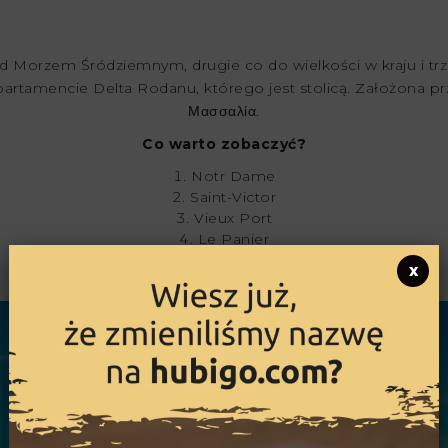
d Morzem Śródziemnym, drugie co do wielkości w kraju i trze
tamencie Delta Rodanu, którego jest stolicą. Założona prz
Μασσαλία.
Co warto zobaczyć?
Notr Dame
Saint-Victor
Vieux Port
Le Panier
MuCEM
x