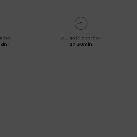
iadek:
Długość podróży:
edni
2h 30min