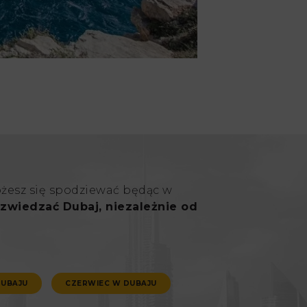
ożesz się spodziewać będąc w
zwiedzać Dubaj, niezależnie od
DUBAJU
CZERWIEC W DUBAJU