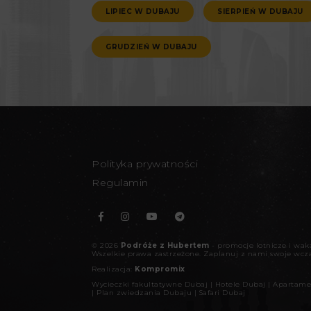
LIPIEC W DUBAJU
SIERPIEŃ W DUBAJU
GRUDZIEŃ W DUBAJU
Polityka prywatności
Regulamin
©
2026
Podróże z Hubertem
- promocje lotnicze i wa
Wszelkie prawa zastrzeżone.
Zaplanuj z nami swoje wcz
Realizacja:
Kompromix
Wycieczki fakultatywne Dubaj
|
Hotele Dubaj
|
Apartame
|
Plan zwiedzania Dubaju
|
Safari Dubaj