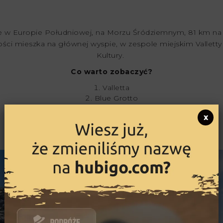
 w Europie Południowej, na Morzu Śródziemnym, 81 km na 
ci mieszka na głównej wyspie, w zespole miejskim Valletty – s
Kultury.
Co warto zobaczyć?
Valletta
Blue Grotto
Popey Village
x
Mdina
Klify Dingli