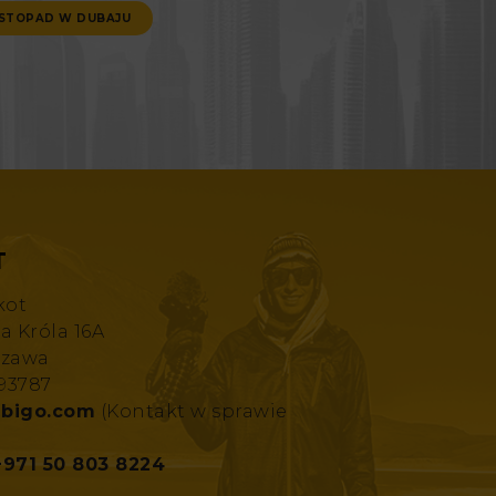
ISTOPAD W DUBAJU
T
kot
za Króla 16A
szawa
193787
bigo.com
(Kontakt w sprawie
+971 50 803 8224