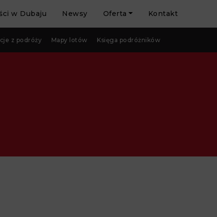
ci w Dubaju
Newsy
Oferta
Kontakt
cje z podróży
Mapy lotów
Księga podróżników