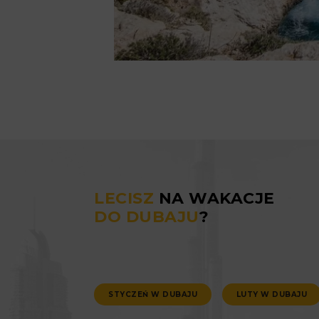
LECISZ
NA WAKACJE
DO DUBAJU
?
STYCZEŃ W DUBAJU
LUTY W DUBAJU