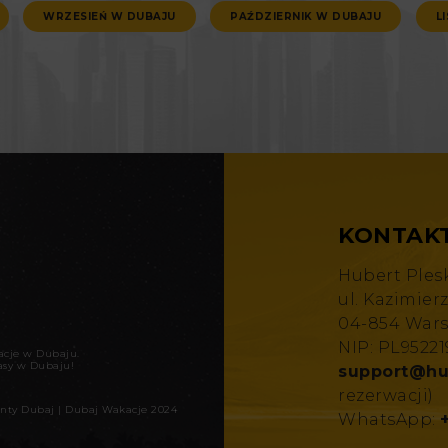
WRZESIEŃ W DUBAJU
PAŹDZIERNIK W DUBAJU
L
KONTAK
Hubert Ples
ul. Kazimier
04-854 War
NIP: PL9522
kacje w Dubaju
.
asy w Dubaju!
support@hu
rezerwacji)
nty Dubaj
|
Dubaj Wakacje 2024
WhatsApp: