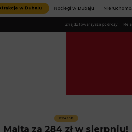
Atrakcje w Dubaju
Noclegi w Dubaju
Nieruchomoś
Znajdź towarzysza podróży
Rela
17.04.2019
Malta za 284 zł w sierpniu!