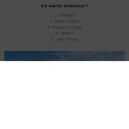
Co warto zobaczyć?
Valletta
Blue Grotto
Popey Village
Mdina
Klify Dingli