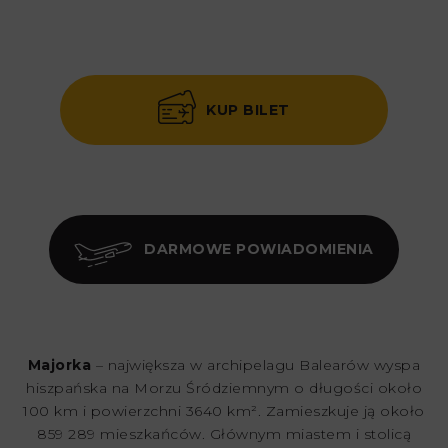
KUP BILET
DARMOWE POWIADOMIENIA
Majorka
– największa w archipelagu Balearów wyspa
hiszpańska na Morzu Śródziemnym o długości około
100 km i powierzchni 3640 km². Zamieszkuje ją około
859 289 mieszkańców. Głównym miastem i stolicą