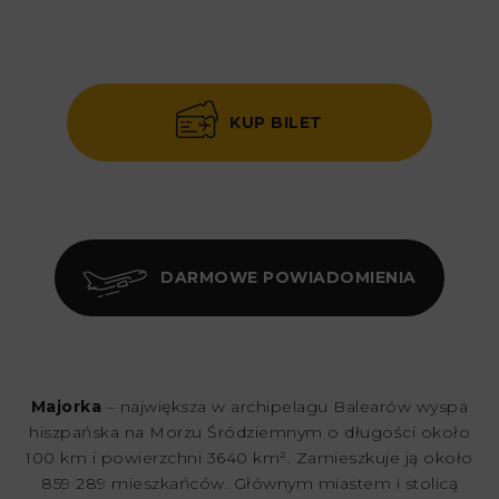
KUP BILET
DARMOWE POWIADOMIENIA
Majorka
– największa w archipelagu Balearów wyspa
hiszpańska na Morzu Śródziemnym o długości około
100 km i powierzchni 3640 km². Zamieszkuje ją około
859 289 mieszkańców. Głównym miastem i stolicą