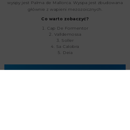
wyspy jest Palma de Mallorca. Wyspa jest zbudowana
głównie z wapieni mezozoicznych.
Co warto zobaczyć?
Cap De Formentor
Valldemossa
Soller
Sa Calobra
Deia