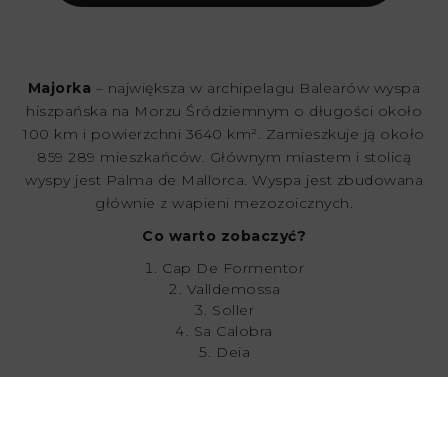
Majorka
– największa w archipelagu Balearów wyspa
hiszpańska na Morzu Śródziemnym o długości około
100 km i powierzchni 3640 km². Zamieszkuje ją około
859 289 mieszkańców. Głównym miastem i stolicą
wyspy jest Palma de Mallorca. Wyspa jest zbudowana
głównie z wapieni mezozoicznych.
Co warto zobaczyć?
Cap De Formentor
Valldemossa
Soller
Sa Calobra
Deia