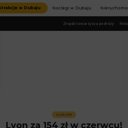
Atrakcje w Dubaju
Noclegi w Dubaju
Nieruchomoś
Znajdź towarzysza podróży
Rela
22.04.2019
Lyon za 154 zł w czerwcu!