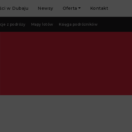
ci w Dubaju
Newsy
Oferta
Kontakt
cje z podróży
Mapy lotów
Księga podróżników