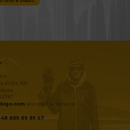
ISTOPAD W DUBAJU
T
kot
za Króla 16A
szawa
193787
bigo.com
(Kontakt w sprawie
+48 889 89 89 67