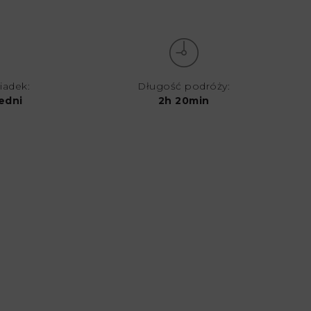
iadek:
Długość podróży:
edni
2h 20min