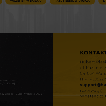
WRZESIEŃ W DUBAJU
PAŹDZIERNIK W DUBAJU
L
KONTAK
Hubert Ples
ul. Kazimier
04-854 War
NIP: PL9522
kacje w Dubaju
.
asy w Dubaju!
support@hu
rezerwacji)
nty Dubaj
|
Dubaj Wakacje 2024
WhatsApp: