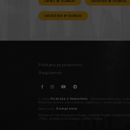
LIPIEC W DUBAJU
SIERPIEŃ W DUBAJU
GRUDZIEŃ W DUBAJU
Polityka prywatności
Regulamin
©
2026
Podróże z Hubertem
- promocje lotnicze i wa
Wszelkie prawa zastrzeżone.
Zaplanuj z nami swoje wcz
Realizacja:
Kompromix
Wycieczki fakultatywne Dubaj
|
Hotele Dubaj
|
Apartame
|
Plan zwiedzania Dubaju
|
Safari Dubaj