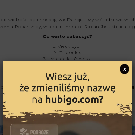
o do wielkości aglomerację we Francji. Leży w środkowo-wsc
wernia-Rodan-Alpy, w departamencie Rodan. Jest stolicą reg
Co warto zobaczyć?
Vieux Lyon
Traboules
Parc de la Tête d’Or
Presqu’île
x
Musée des Beaux-Arts de Lyon
Sprawdź mój patent na oszczędność za granicą –
kliknij tuta