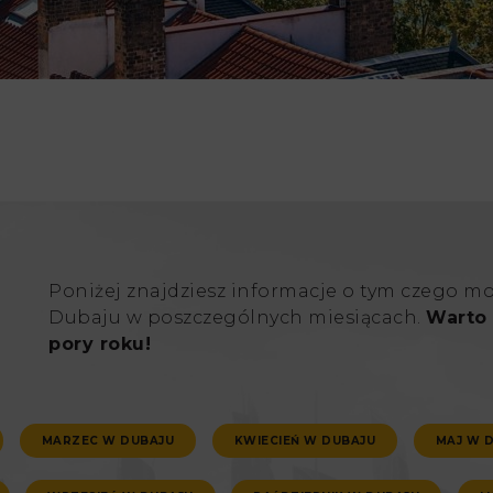
Poniżej znajdziesz informacje o tym czego m
Dubaju w poszczególnych miesiącach.
Warto 
pory roku!
MARZEC W DUBAJU
KWIECIEŃ W DUBAJU
MAJ W 