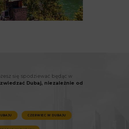
ożesz się spodziewać będąc w
zwiedzać Dubaj, niezależnie od
DUBAJU
CZERWIEC W DUBAJU