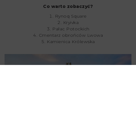
Co warto zobaczyć?
Rynoq Square
Kryivka
Pałac Potockich
Cmentarz obrońców Lwowa
Kamienica Królewska