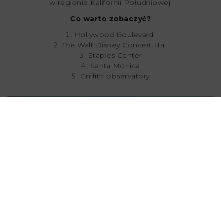
w regionie Kalifornii Południowej.
Co warto zobaczyć?
Hollywood Boulevard
The Walt Disney Concert Hall
Staples Center
Santa Monica
Griffith observatory