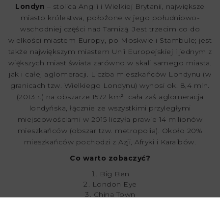
Londyn
– stolica Anglii i Wielkiej Brytanii, największe
miasto królestwa, położone w jego południowo-
wschodniej części nad Tamizą. Jest trzecim co do
wielkości miastem Europy, po Moskwie i Stambule; jest
także największym miastem Unii Europejskiej i jednym z
większych miast świata zarówno w skali samego miasta,
jak i całej aglomeracji. Liczba mieszkańców Londynu (w
granicach tzw. Wielkiego Londynu) wynosi ok. 8,4 mln.
(2013 r.) na obszarze 1572 km²; cała zaś aglomeracja
londyńska, łącznie ze wszystkimi przyległymi
miejscowościami w 2015 liczyła prawie 14 milionów
mieszkańców (obszar tzw. metropolia). Około 20%
mieszkańców pochodzi z Azji, Afryki i Karaibów.
Co warto zobaczyć?
Big Ben
London Eye
China Town
Tower of London
Tower Bridge